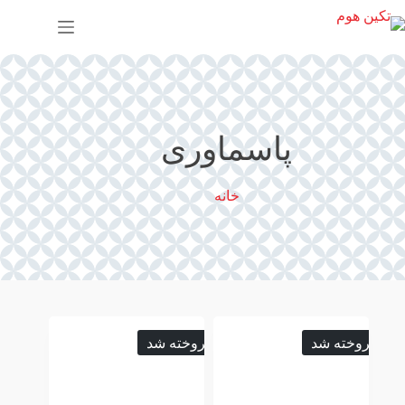
پ
ر
ش
ب
ه
م
ح
ت
پاسماوری
و
ا
خانه
فروخته شد
فروخته شد