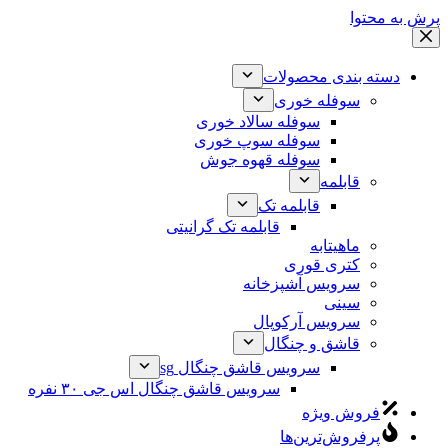
پرش به محتوا
دسته بندی محصولات
سوفله خوری
سوفله سالاد خوری
سوفله سوپ خوری
سوفله قهوه جوش
قابلمه
قابلمه تک
قابلمه تک گرانیتی
ماهیتابه
کتری قوری
سرویس آشپزخانه
سینی
سرویس آرکوپال
قاشق و چنگال
سرویس قاشق چنگال sg
سرویس قاشق چنگال اس جی ۳۰ نفره
فروش ویژه
پرفروش‌ترین‌ها