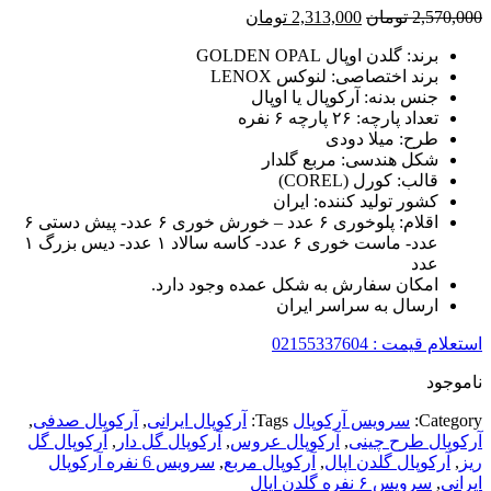
قیمت
قیمت
2,570,000
تومان
2,313,000
تومان
اصلی
فعلی
برند: گلدن اوپال GOLDEN OPAL
2,570,000 تومان
2,313,000 تومان
برند اختصاصی: لنوکس LENOX
بود.
است.
جنس بدنه: آرکوپال یا اوپال
تعداد پارچه: ۲۶ پارچه ۶ نفره
طرح: میلا دودی
شکل هندسی: مربع گلدار
قالب: کورل (COREL)
کشور تولید کننده: ایران
اقلام: پلوخوری ۶ عدد – خورش خوری ۶ عدد- پیش دستی ۶
عدد- ماست خوری ۶ عدد- کاسه سالاد ۱ عدد- دیس بزرگ ۱
عدد
امکان سفارش به شکل عمده وجود دارد.
ارسال به سراسر ایران
استعلام قیمت : 02155337604
ناموجود
Category:
سرویس آرکوپال
Tags:
آرکوپال ایرانی
,
آرکوپال صدفی
,
آرکوپال طرح چینی
,
آرکوپال عروس
,
آرکوپال گل دار
,
آرکوپال گل
ریز
,
آرکوپال گلدن اپال
,
آرکوپال مربع
,
سرویس 6 نفره آرکوپال
ایرانی
,
سرویس ۶ نفره گلدن اپال