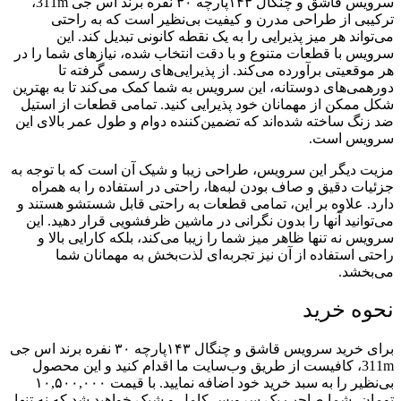
سرویس قاشق و چنگال ۱۴۳پارچه ۳۰ نفره برند اس جی 311m،
ترکیبی از طراحی مدرن و کیفیت بی‌نظیر است که به راحتی
می‌تواند هر میز پذیرایی را به یک نقطه کانونی تبدیل کند. این
سرویس با قطعات متنوع و با دقت انتخاب شده، نیازهای شما را در
هر موقعیتی برآورده می‌کند. از پذیرایی‌های رسمی گرفته تا
دورهمی‌های دوستانه، این سرویس به شما کمک می‌کند تا به بهترین
شکل ممکن از مهمانان خود پذیرایی کنید. تمامی قطعات از استیل
ضد زنگ ساخته شده‌اند که تضمین‌کننده دوام و طول عمر بالای این
سرویس است.
مزیت دیگر این سرویس، طراحی زیبا و شیک آن است که با توجه به
جزئیات دقیق و صاف بودن لبه‌ها، راحتی در استفاده را به همراه
دارد. علاوه بر این، تمامی قطعات به راحتی قابل شستشو هستند و
می‌توانید آنها را بدون نگرانی در ماشین ظرفشویی قرار دهید. این
سرویس نه تنها ظاهر میز شما را زیبا می‌کند، بلکه کارایی بالا و
راحتی استفاده از آن نیز تجربه‌ای لذت‌بخش به مهمانان شما
می‌بخشد.
نحوه خرید
برای خرید سرویس قاشق و چنگال ۱۴۳پارچه ۳۰ نفره برند اس جی
311m، کافیست از طریق وب‌سایت ما اقدام کنید و این محصول
بی‌نظیر را به سبد خرید خود اضافه نمایید. با قیمت ۱۰,۵۰۰,۰۰۰
تومان، شما صاحب یک سرویس کامل و شیک خواهید شد که نه تنها