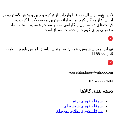
ممکن
قیمت:
محصول
است
10,350,000 تومان
دارای
در
تا
انواع
تکین هوم از سال 1388 با واردات از ترکیه و چین و پخش گسترده در
صفحه
11,592,000 تومان
مختلفی
ایران آغاز به کار کرد. ما به ارائه بهترین محصولات با کیفیت،
محصول
می
قیمت‌های دسته اول و گارانتی معتبر مفتخر هستیم. انتخاب ما،
انتخاب
باشد.
تضمینی برای کیفیت و خدمات ممتاز است.
شوند
گزینه
ها
ممکن
است
تهران، میدان شوش، خیابان صابونیان، پاساژ الماس بلورین، طبقه
در
6، واحد 1188
صفحه
محصول
انتخاب
شوند
yousefitrading@yahoo.com
021-55337604
دسته بندی کالاها
سوفله خوری برنج
سوفله خوری شیشه ای
سوفله خوری طلایی نقره ای