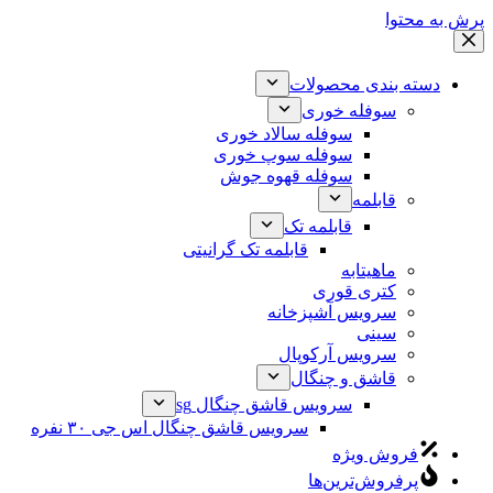
پرش به محتوا
دسته بندی محصولات
سوفله خوری
سوفله سالاد خوری
سوفله سوپ خوری
سوفله قهوه جوش
قابلمه
قابلمه تک
قابلمه تک گرانیتی
ماهیتابه
کتری قوری
سرویس آشپزخانه
سینی
سرویس آرکوپال
قاشق و چنگال
سرویس قاشق چنگال sg
سرویس قاشق چنگال اس جی ۳۰ نفره
فروش ویژه
پرفروش‌ترین‌ها