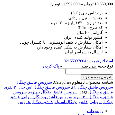
محدوده
10,350,000
تومان
–
11,592,000
تومان
قیمت:
برند: اس جی (S.G)
10,350,000 تومان
جنس: استیل وارداتی
تا
تعداد پارچه: ۱۴۳ پارچه ۳۰ نفره
11,592,000 تومان
کد طرح: 311m
گارانتی: 10سال
کشور تولید کننده: ایران
امکان سفارش با کیف آلومینیومی یا کنسول چوبی
امکان سفارش به شکل عمده وجود دارد.
ارسال به سراسر ایران
استعلام قیمت : 02155337604
نوع جعبه
پاک کردن
سرویس
قاشق
افزودن به سبد خرید
و
شناسه محصول:
نامعلوم
Categories:
سرویس قاشق چنگال
,
چنگال
سرویس قاشق چنگال sg
,
سرویس قاشق چنگال اس جی ۳۰ نفره
,
311m
قاشق و چنگال
Tags:
سرویس قاشق چنگال جهیزیه
,
سرویس
برند
قاشق و چنگال ۳۰ نفره
,
سرویس قاشق و چنگال ایرانی
,
قاشق
اس
چنگال اروپایی
,
قاشق چنگال استیل
,
قاشق چنگال عروس
جی
۱۴۳
توضیحات
پارچه