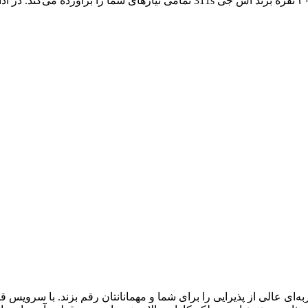
برای پذیرایی کامل از مهمانانتان، سرویس قاشق و چنگال ۱۴۳پارچه ۳۰ نفره برند اس