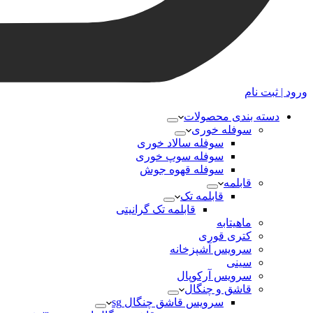
ورود | ثبت نام
دسته بندی محصولات
سوفله خوری
سوفله سالاد خوری
سوفله سوپ خوری
سوفله قهوه جوش
قابلمه
قابلمه تک
قابلمه تک گرانیتی
ماهیتابه
کتری قوری
سرویس آشپزخانه
سینی
سرویس آرکوپال
قاشق و چنگال
سرویس قاشق چنگال sg