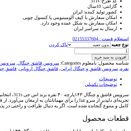
کد طرح: 311s
گارانتی: 10سال
کشور تولید کننده: ایران
امکان سفارش با کیف آلومینیومی یا کنسول چوبی
امکان سفارش به شکل عمده وجود دارد.
ارسال به سراسر ایران
استعلام قیمت : 02155337604
نوع جعبه
پاک کردن
سرویس
قاشق
افزودن به سبد خرید
و
شناسه محصول:
نامعلوم
Categories:
سرویس قاشق چنگال
,
سرویس ق
چنگال
نفره
,
سرویس قاشق و چنگال ایرانی
,
قاشق چنگال اروپایی
,
قاشق چنگ
311s
برند
توضیحات
اس
توضیحات تکمیلی
جی
۱۴۳
سرویس قاشق
پارچه
تجربه‌ای دلپذیر از سرو غذا را برای مهمانانتان به ارمغان می‌آورد. 
۳۰
کامل و متنوع گنجانده شده است. اگر به دنبال ظرافت و راحتی در پذیر
نفره
عدد
قطعات محصول