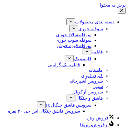
پرش به محتوا
دسته بندی محصولات
سوفله خوری
سوفله سالاد خوری
سوفله سوپ خوری
سوفله قهوه جوش
قابلمه
قابلمه تک
قابلمه تک گرانیتی
ماهیتابه
کتری قوری
سرویس آشپزخانه
سینی
سرویس آرکوپال
قاشق و چنگال
سرویس قاشق چنگال sg
سرویس قاشق چنگال اس جی ۳۰ نفره
فروش ویژه
پرفروش‌ترین‌ها