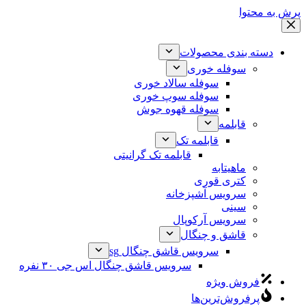
پرش به محتوا
دسته بندی محصولات
سوفله خوری
سوفله سالاد خوری
سوفله سوپ خوری
سوفله قهوه جوش
قابلمه
قابلمه تک
قابلمه تک گرانیتی
ماهیتابه
کتری قوری
سرویس آشپزخانه
سینی
سرویس آرکوپال
قاشق و چنگال
سرویس قاشق چنگال sg
سرویس قاشق چنگال اس جی ۳۰ نفره
فروش ویژه
پرفروش‌ترین‌ها