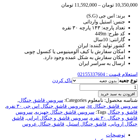
محدوده
10,350,000
تومان
–
11,592,000
تومان
قیمت:
برند: اس جی (S.G)
10,350,000 تومان
جنس: استیل وارداتی
تا
تعداد پارچه: ۱۴۳ پارچه ۳۰ نفره
11,592,000 تومان
کد طرح: 449m
گارانتی: 10سال
کشور تولید کننده: ایران
امکان سفارش با کیف آلومینیومی یا کنسول چوبی
امکان سفارش به شکل عمده وجود دارد.
ارسال به سراسر ایران
استعلام قیمت : 02155337604
نوع جعبه
پاک کردن
سرویس
قاشق
افزودن به سبد خرید
و
شناسه محصول:
نامعلوم
Categories:
سرویس قاشق چنگال
,
چنگال
سرویس قاشق چنگال sg
,
سرویس قاشق چنگال اس جی ۳۰ نفره
,
449m
قاشق و چنگال
Tags:
سرویس قاشق چنگال جهیزیه
,
سرویس
برند
قاشق و چنگال ۳۰ نفره
,
سرویس قاشق و چنگال ایرانی
,
قاشق
اس
چنگال اروپایی
,
قاشق چنگال استیل
,
قاشق چنگال عروس
جی
۱۴۳
توضیحات
پارچه