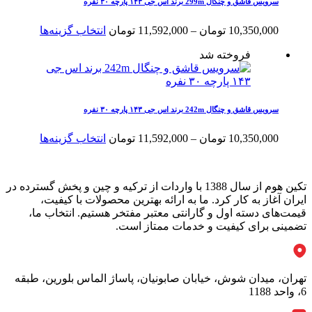
باشد.
سرویس قاشق و چنگال 299m برند اس جی ۱۴۳ پارچه ۳۰ نفره
شوند
گزینه
ها
محدوده
این
10,350,000
تومان
–
11,592,000
تومان
انتخاب گزینه‌ها
ممکن
قیمت:
محصول
است
فروخته شد
10,350,000 تومان
دارای
در
تا
انواع
صفحه
11,592,000 تومان
مختلفی
محصول
می
انتخاب
باشد.
سرویس قاشق و چنگال 242m برند اس جی ۱۴۳ پارچه ۳۰ نفره
شوند
گزینه
ها
محدوده
این
10,350,000
تومان
–
11,592,000
تومان
انتخاب گزینه‌ها
ممکن
قیمت:
محصول
است
10,350,000 تومان
دارای
در
تا
انواع
تکین هوم از سال 1388 با واردات از ترکیه و چین و پخش گسترده در
صفحه
11,592,000 تومان
مختلفی
ایران آغاز به کار کرد. ما به ارائه بهترین محصولات با کیفیت،
محصول
می
قیمت‌های دسته اول و گارانتی معتبر مفتخر هستیم. انتخاب ما،
انتخاب
باشد.
تضمینی برای کیفیت و خدمات ممتاز است.
شوند
گزینه
ها
ممکن
است
تهران، میدان شوش، خیابان صابونیان، پاساژ الماس بلورین، طبقه
در
6، واحد 1188
صفحه
محصول