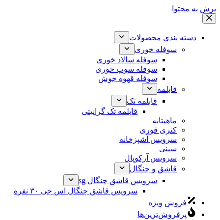
پرش به محتوا
دسته بندی محصولات
سوفله خوری
سوفله سالاد خوری
سوفله سوپ خوری
سوفله قهوه جوش
قابلمه
قابلمه تک
قابلمه تک گرانیتی
ماهیتابه
کتری قوری
سرویس آشپزخانه
سینی
سرویس آرکوپال
قاشق و چنگال
سرویس قاشق چنگال sg
سرویس قاشق چنگال اس جی ۳۰ نفره
فروش ویژه
پرفروش‌ترین‌ها