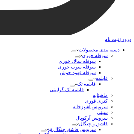
ورود | ثبت نام
دسته بندی محصولات
سوفله خوری
سوفله سالاد خوری
سوفله سوپ خوری
سوفله قهوه جوش
قابلمه
قابلمه تک
قابلمه تک گرانیتی
ماهیتابه
کتری قوری
سرویس آشپزخانه
سینی
سرویس آرکوپال
قاشق و چنگال
سرویس قاشق چنگال sg