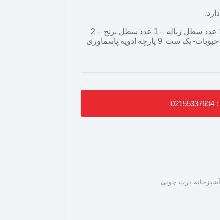
ارد.
اقلام موجود در سرویس 17 پارچه: 1 عدد سطل زباله – 1 عدد سطل برنج – 2
عدد بانکی قند و شکر – 4 عدد بانکی حبوبات- یک ست 9 پارچه ادویه پاسماوری
021
پزخانه درب چوبی