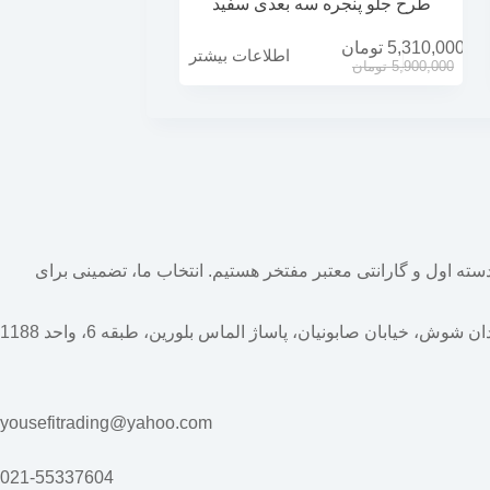
طرح جلو پنجره سه بعدی سفید
5,310,000
تومان
اطلاعات بیشتر
5,900,000
تومان
یمت‌های دسته اول و گارانتی معتبر مفتخر هستیم. انتخاب ما، تضمینی برای
ن شوش، خیابان صابونیان، پاساژ الماس بلورین، طبقه 6، واحد 1188
yousefitrading@yahoo.com
021-55337604