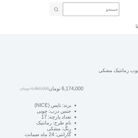
ا
6,174,000
تومان
6,860,000
تومان
برند: نایس (NICE)
جنس درب: چوبی
تعداد پارچه: 17
نام طرح: رمانتیک
رنگ: مشکی
گارانتی: 24 ماه ضمانت