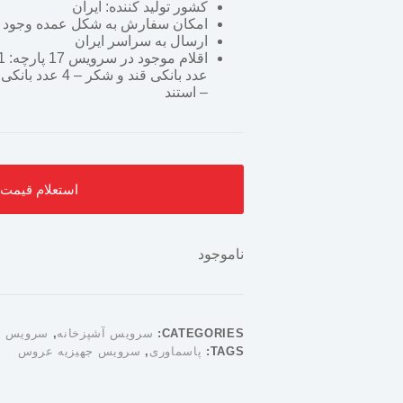
کشور تولید کننده: ایران
امکان سفارش به شکل عمده وجود د
ارسال به سراسر ایران
– استند
استعلام قیمت : 55337604
ناموجود
CATEGORIES:
سرویس آشپزخانه
,
سرویس آش
TAGS:
پاسماوری
,
سرویس جهیزیه عروس