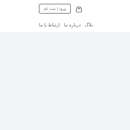
پ
ورود | ثبت نام
ر
ش
ب
بلاگ
درباره ما
ارتباط با ما
ه
م
ح
ت
و
ا