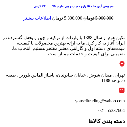
بود.
است.
سرویس آشپزخانه 16 پارچه درب چوبی طرح ROLLING کرمی
قیمت
قیمت
5,900,000
تومان
5,300,000
تومان
اطلاعات بیشتر
اصلی
فعلی
5,900,000 تومان
5,300,000 تومان
بود.
است.
تکین هوم از سال 1388 با واردات از ترکیه و چین و پخش گسترده در
ایران آغاز به کار کرد. ما به ارائه بهترین محصولات با کیفیت،
قیمت‌های دسته اول و گارانتی معتبر مفتخر هستیم. انتخاب ما،
تضمینی برای کیفیت و خدمات ممتاز است.
تهران، میدان شوش، خیابان صابونیان، پاساژ الماس بلورین، طبقه
6، واحد 1188
yousefitrading@yahoo.com
021-55337604
دسته بندی کالاها