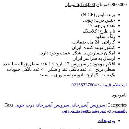
قیمت
قیمت
6,860,000
تومان
6,174,000
تومان
اصلی
فعلی
برند: نایس (NICE)
6,860,000 تومان
6,174,000 تومان
جنس درب: چوبی
بود.
است.
تعداد پارچه: 17
نام طرح: کلاسیک
رنگ: سفید
گارانتی: 24 ماه ضمانت
کشور تولید کننده: ایران
امکان سفارش به شکل عمده وجود دارد.
ارسال به سراسر ایران
اقلام موجود در سرویس 17 پارچه: 1 عدد سطل زباله – 1 عدد
سطل برنج – 2 عدد بانکی قند و شکر – 4 عدد بانکی حبوبات-
یک ست 9 پارچه ادویه پاسماوری – استند
استعلام قیمت : 02155337604
ناموجود
Categories:
سرویس آشپزخانه
,
سرویس آشپزخانه درب چوبی
Tags:
پاسماوری
,
سرویس جهیزیه عروس
توضیحات