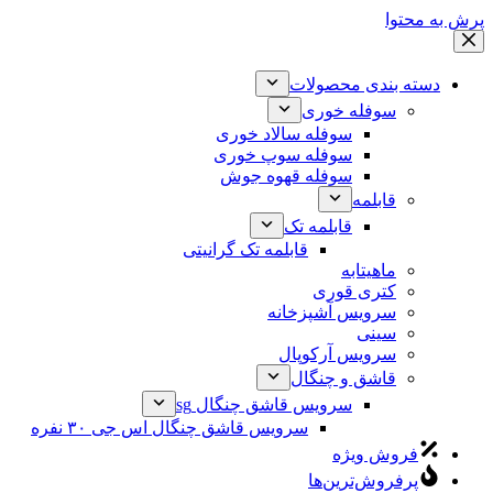
پرش به محتوا
دسته بندی محصولات
سوفله خوری
سوفله سالاد خوری
سوفله سوپ خوری
سوفله قهوه جوش
قابلمه
قابلمه تک
قابلمه تک گرانیتی
ماهیتابه
کتری قوری
سرویس آشپزخانه
سینی
سرویس آرکوپال
قاشق و چنگال
سرویس قاشق چنگال sg
سرویس قاشق چنگال اس جی ۳۰ نفره
فروش ویژه
پرفروش‌ترین‌ها