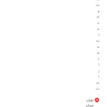
ت
و
خ
د
م
ا
ت
م
م
ت
ا
ز
ا
س
ت
.
تهران،
میدان