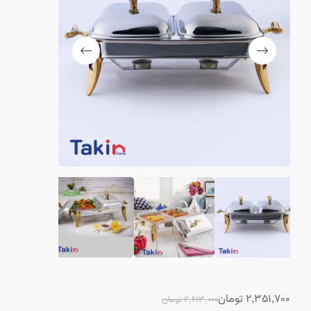
2,351,700
تومان
2,613,000
تومان