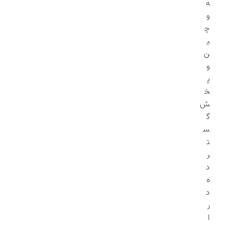
ه
و
چ
ی
ن
و
پ
خ
ش
گ
س
ت
ر
د
ه
د
ر
ا