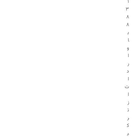
1
3
8
8
ب
ا
و
ا
ر
د
ا
ت
ا
ز
ت
ر
ک
ی