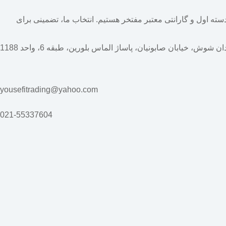
یمت‌های دسته اول و گارانتی معتبر مفتخر هستیم. انتخاب ما، تضمینی برای
ن شوش، خیابان صابونیان، پاساژ الماس بلورین، طبقه 6، واحد 1188
yousefitrading@yahoo.com
021-55337604