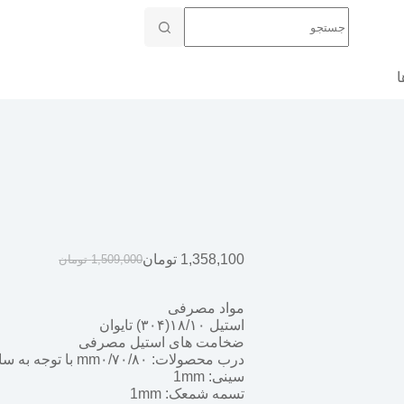
ا
1,358,100
تومان
1,509,000
تومان
مواد مصرفی
استیل ۱۸/۱۰(۳۰۴) تایوان
ضخامت های استیل مصرفی
درب محصولات: mm۰/۷۰/۸۰ با توجه به سایز فریم: ۰/۷-mm۰/۵(با توجه به سایز
سینی: 1mm
تسمه شمعک: 1mm