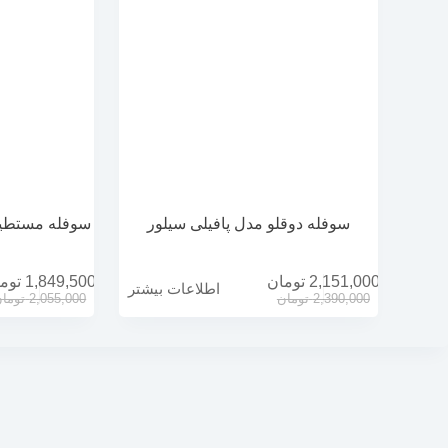
سوفله دوقلو مدل پافیلی سیلور
سوفله مستطيل
2,151,000
تومان
1,849,500
توم
اطلاعات بیشتر
2,390,000
تومان
2,055,000
توما