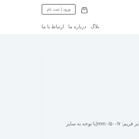
پ
ورود | ثبت نام
ر
ش
ب
بلاگ
درباره ما
ارتباط با ما
ه
م
ح
ت
و
ا