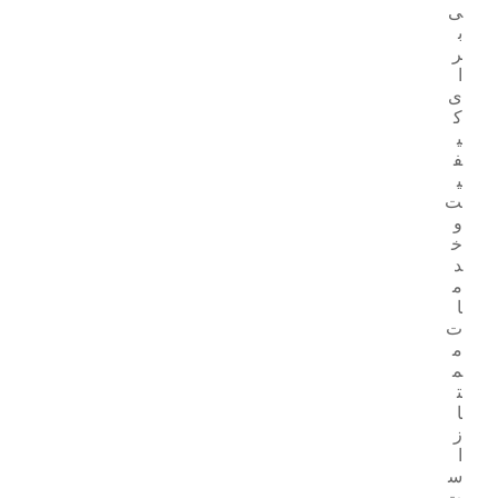
ی
ب
ر
ا
ی
ک
ی
ف
ی
ت
و
خ
د
م
ا
ت
م
م
ت
ا
ز
ا
س
ت