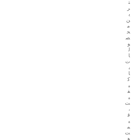
ت
ر
ی
ن
م
ح
ص
و
ل
ا
ت
ب
ا
ک
ی
ف
ی
ت
،
ق
ی
م
ت‌
ه