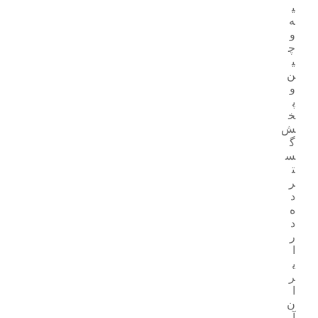
ی
ه
و
چ
ی
ن
و
پ
خ
ش
گ
س
ت
ر
د
ه
د
ر
ا
ی
ر
ا
ن
آ