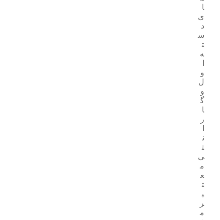
ا
ی
د
س
ت
ه
ا
و
ل
و
گ
ا
ر
ا
ن
ت
ی
م
ع
ت
ب
ر
م