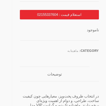
استعلام قیمت : 02155337604
ناموجود
CATEGORY:
ماهیتابه
توضیحات
در انتخاب ظروف پخت‌وپز، معیارهایی چون کیفیت
ساخت، طراحی، و دوام از اهمیت ویژه‌ای
برخوردارند. ماهیتابه تک دورو گرانیت VIP مدل