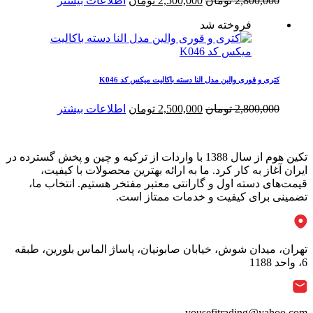
2,800,000
تومان
2,500,000
تومان
اطلاعات بیشتر
اصلی
فعلی
فروخته شد
2,800,000 تومان
2,500,000 تومان
بود.
است.
کتری و قوری والین مدل النا دسته باکالیت میکس کد K046
قیمت
قیمت
2,800,000
تومان
2,500,000
تومان
اطلاعات بیشتر
اصلی
فعلی
2,800,000 تومان
2,500,000 تومان
بود.
است.
تکین هوم از سال 1388 با واردات از ترکیه و چین و پخش گسترده در
ایران آغاز به کار کرد. ما به ارائه بهترین محصولات با کیفیت،
قیمت‌های دسته اول و گارانتی معتبر مفتخر هستیم. انتخاب ما،
تضمینی برای کیفیت و خدمات ممتاز است.
تهران، میدان شوش، خیابان صابونیان، پاساژ الماس بلورین، طبقه
6، واحد 1188
yousefitrading@yahoo.com