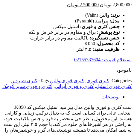
قیمت
قیمت
2,800,000
تومان
2,500,000
تومان
اصلی
فعلی
برند:
والین (Valin)
2,800,000 تومان
2,500,000 تومان
مدل:
پیرامید (Pyramid)
بود.
است.
جنس کتری و قوری:
استیل میکس
نوع پوشش:
براق و مقاوم در برابر خراش و لکه
جنس دستگیره:
باکالیت مقاوم در برابر حرارت
کد محصول:
K050
ظرفیت مفید:
۳.۵ لیتر
استعلام قیمت : 02155337604
ناموجود
Categories:
کتری قوری
,
کتری قوری والین
Tags:
کتری شیردار
,
کتری قوری استیل
,
کتری و قوری ایرانی
,
کتری و قوری سایز کوچک
توضیحات
ست کتری و قوری والین مدل پیرامید استیل میکس کد K050،
انتخابی عالی برای کسانی است که به دنبال ترکیب زیبایی و کارایی
هستند. این محصول با طراحی منحصر به فرد و جنس باکیفیت خود،
به راحتی در هر آشپزخانه‌ای جلوه می‌کند. با حجم ۳.۵ لیتر، این ست
به شما امکان می‌دهد تا همیشه نوشیدنی‌های گرم و خوشمزه‌تان را