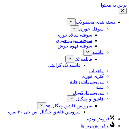
پرش به محتوا
دسته بندی محصولات
سوفله خوری
سوفله سالاد خوری
سوفله سوپ خوری
سوفله قهوه جوش
قابلمه
قابلمه تک
قابلمه تک گرانیتی
ماهیتابه
کتری قوری
سرویس آشپزخانه
سینی
سرویس آرکوپال
قاشق و چنگال
سرویس قاشق چنگال sg
سرویس قاشق چنگال اس جی ۳۰ نفره
فروش ویژه
پرفروش‌ترین‌ها