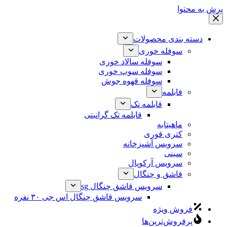
پرش به محتوا
دسته بندی محصولات
سوفله خوری
سوفله سالاد خوری
سوفله سوپ خوری
سوفله قهوه جوش
قابلمه
قابلمه تک
قابلمه تک گرانیتی
ماهیتابه
کتری قوری
سرویس آشپزخانه
سینی
سرویس آرکوپال
قاشق و چنگال
سرویس قاشق چنگال sg
سرویس قاشق چنگال اس جی ۳۰ نفره
فروش ویژه
پرفروش‌ترین‌ها