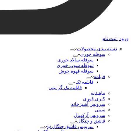
ورود | ثبت نام
دسته بندی محصولات
سوفله خوری
سوفله سالاد خوری
سوفله سوپ خوری
سوفله قهوه جوش
قابلمه
قابلمه تک
قابلمه تک گرانیتی
ماهیتابه
کتری قوری
سرویس آشپزخانه
سینی
سرویس آرکوپال
قاشق و چنگال
سرویس قاشق چنگال sg