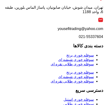
تهران، میدان شوش، خیابان صابونیان، پاساژ الماس بلورین، طبقه
6، واحد 1188
yousefitrading@yahoo.com
021-55337604
دسته بندی کالاها
سوفله خوری برنج
سوفله خوری شیشه ای
سوفله خوری طلایی نقره ای
سوفله خوری برنج
سوفله خوری شیشه ای
سوفله خوری طلایی نقره ای
دسترسی سریع
سوفله خوری استیل
سوفله خوری طلایی