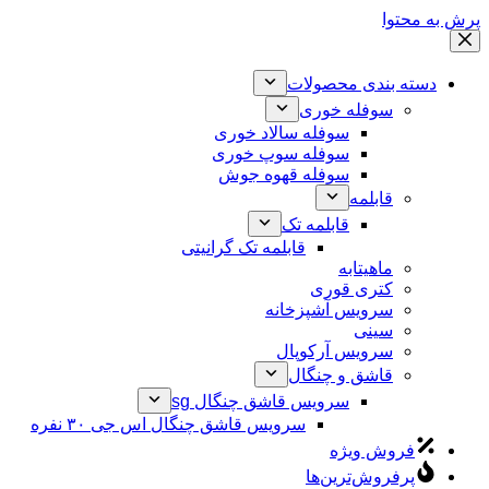
پرش به محتوا
دسته بندی محصولات
سوفله خوری
سوفله سالاد خوری
سوفله سوپ خوری
سوفله قهوه جوش
قابلمه
قابلمه تک
قابلمه تک گرانیتی
ماهیتابه
کتری قوری
سرویس آشپزخانه
سینی
سرویس آرکوپال
قاشق و چنگال
سرویس قاشق چنگال sg
سرویس قاشق چنگال اس جی ۳۰ نفره
فروش ویژه
پرفروش‌ترین‌ها