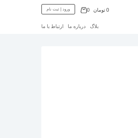
پ
ورود | ثبت نام
0
0
تومان
ر
سبد
ش
خرید
ب
بلاگ
درباره ما
ارتباط با ما
ه
م
ح
ت
و
ا