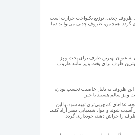
یای ظروف چدنی، توزیع یکنواخت حرارت است
 گردد. همچنین، ظروف چدنی می‌توانند دما
به عنوان بهترین ظرف برای پخت و پز
بهترین ظرف برای پخت و پز مانند ظروف
ند. این ظروف به دلیل خاصیت نچسب بودن،
 و پز سالم هستند یا خیر.
 غذاهای کم‌چربی‌تری تهیه شود. با این
وف ممکن است در دماهای بسیار بالا (بیش از ۲۶۰ درجه سانتی‌گراد) دچار آسیب شوند و مواد شیمیایی مضر آزاد کنند.
ح ظرف را خراش دهند، خودداری گردد.