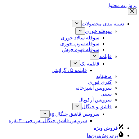
پرش به محتوا
دسته بندی محصولات
سوفله خوری
سوفله سالاد خوری
سوفله سوپ خوری
سوفله قهوه جوش
قابلمه
قابلمه تک
قابلمه تک گرانیتی
ماهیتابه
کتری قوری
سرویس آشپزخانه
سینی
سرویس آرکوپال
قاشق و چنگال
سرویس قاشق چنگال sg
سرویس قاشق چنگال اس جی ۳۰ نفره
فروش ویژه
پرفروش‌ترین‌ها