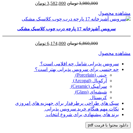
قیمت
قیمت
3,980,000
تومان
3,582,000
تومان
اصلی
فعلی
مشاهده محصول
3,980,000 تومان
3,582,000 تومان
بود.
است.
سرویس آشپزخانه 17 پارچه درب چوب کلاسیک مشکی
قیمت
قیمت
6,860,000
تومان
6,174,000
تومان
اصلی
فعلی
مشاهده محصول
6,860,000 تومان
6,174,000 تومان
بود.
است.
سرویس پذیرایی شامل چه اقلامی است؟
چه جنسی برای سرویس پذیرایی بهتر است؟
چینی (Porcelain)
آرکوپال (Arcopal)
سرامیک (Ceramic)
شیشه‌ای (Glass)
کریستال
سبک‌ های طراحی پرطرفدار برای جهیزیه‌ های امروزی
نکات مهم هنگام خرید سرویس پذیرایی
برند های پیشنهادی برای شروع انتخاب
دانلود محتوا با فرمت pdf