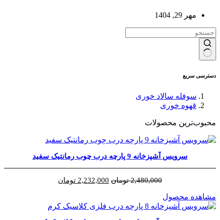
مهر 29, 1404
بدون
نتیجه
دسترسی سریع
سوفله سالاد خوری
قهوه خوری
محبوب‌ترین محصولات
سرویس آشپزخانه 9 پارچه درب چوب رمانتیک سفید
قیمت
قیمت
2,480,000
تومان
2,232,000
تومان
اصلی
فعلی
مشاهده محصول
2,480,000 تومان
2,232,000 تومان
بود.
است.