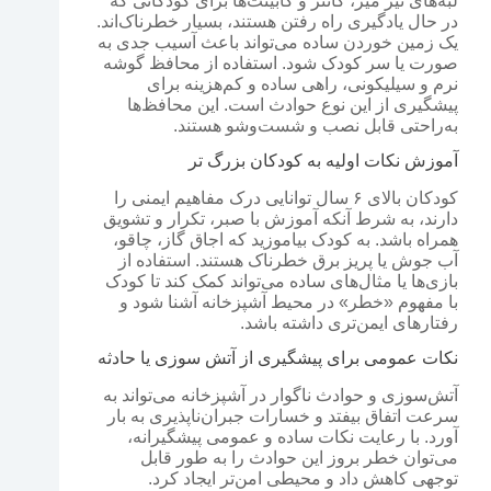
لبه‌های تیز میز، کانتر و کابینت‌ها برای کودکانی که
در حال یادگیری راه رفتن هستند، بسیار خطرناک‌اند.
یک زمین خوردن ساده می‌تواند باعث آسیب جدی به
صورت یا سر کودک شود. استفاده از محافظ گوشه
نرم و سیلیکونی، راهی ساده و کم‌هزینه برای
پیشگیری از این نوع حوادث است. این محافظ‌ها
به‌راحتی قابل نصب و شست‌وشو هستند.
آموزش نکات اولیه به کودکان بزرگ تر
کودکان بالای ۶ سال توانایی درک مفاهیم ایمنی را
دارند، به شرط آنکه آموزش با صبر، تکرار و تشویق
همراه باشد. به کودک بیاموزید که اجاق گاز، چاقو،
آب جوش یا پریز برق خطرناک هستند. استفاده از
بازی‌ها یا مثال‌های ساده می‌تواند کمک کند تا کودک
با مفهوم «خطر» در محیط آشپزخانه آشنا شود و
رفتارهای ایمن‌تری داشته باشد.
نکات عمومی برای پیشگیری از آتش سوزی یا حادثه
آتش‌سوزی و حوادث ناگوار در آشپزخانه می‌تواند به
سرعت اتفاق بیفتد و خسارات جبران‌ناپذیری به بار
آورد. با رعایت نکات ساده و عمومی پیشگیرانه،
می‌توان خطر بروز این حوادث را به طور قابل
توجهی کاهش داد و محیطی امن‌تر ایجاد کرد.