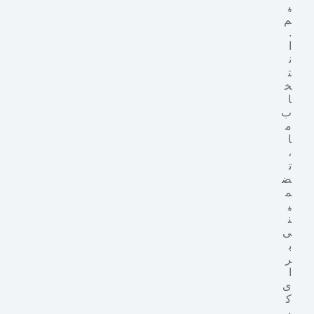
ی
م
.
ا
ن
ت
خ
ا
ب
م
ا
،
ت
ض
م
ی
ن
ی
ب
ر
ا
ی
ک
ی