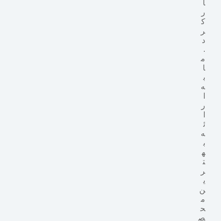
ا
ر
ک
ر
د
.
م
ا
ب
ه
ا
ر
ا
ئ
ه
ب
ه
ت
ر
ی
ن
م
ح
ص