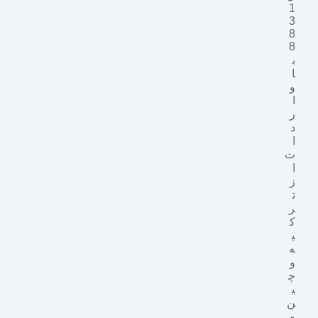
1
3
8
8
ب
ا
و
ا
ر
د
ا
ت
ا
ز
ت
ر
ک
ی
ه
و
چ
ی
ن
و