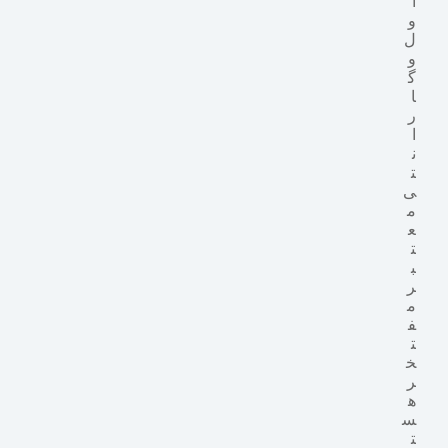
ا
و
ل
و
گ
ا
ر
ا
ن
ت
ی
م
ع
ت
ب
ر
م
ف
ت
خ
ر
ه
س
ت