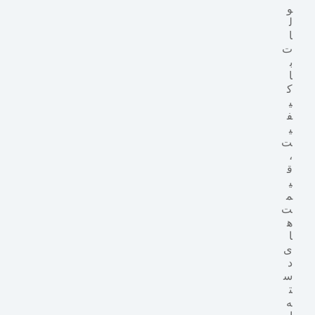
و
ل
ا
ت
ب
ا
ک
ی
ف
ی
ت
،
ق
ی
م
ت‌
ه
ا
ی
د
س
ت
ه