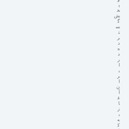
پ
خ
ش
گ
س
ت
ر
د
ه
د
ر
ا
ی
ر
ا
ن
آ
غ
ا
ز
ب
ه
ک