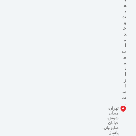
ف
ی
ت
و
خ
د
م
ا
ت
م
م
ت
ا
ز
ا
س
ت
.
تهران،
میدان
شوش،
خیابان
صابونیان،
پاساژ